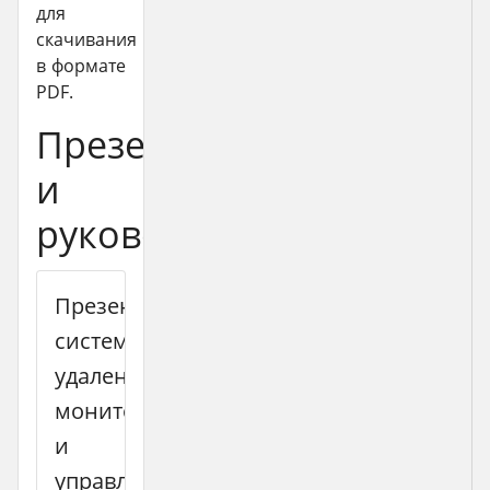
для
скачивания
в формате
PDF.
Презентации
и
руководства
Презентация
системы
удаленного
мониторинга
и
управления