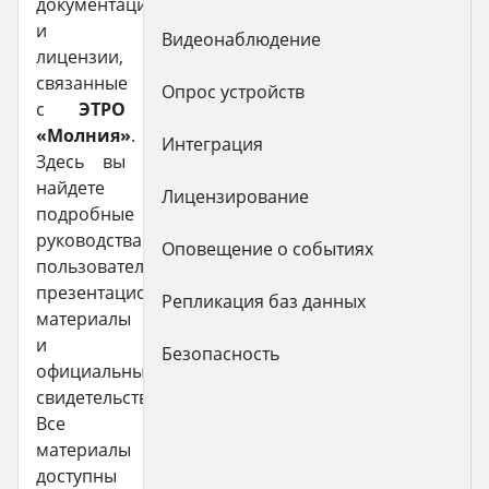
документация
и
Видеонаблюдение
лицензии,
связанные
Опрос устройств
с
ЭТРО
«Молния»
.
Интеграция
Здесь вы
найдете
Лицензирование
подробные
руководства
Оповещение о событиях
пользователя,
презентационные
Репликация баз данных
материалы
и
Безопасность
официальные
свидетельства.
Все
материалы
доступны