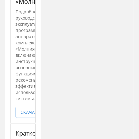
«Молния»
Подробное
руководство
эксплуатации
программно-
аппаратного
комплекса ЭТРО
«Молния»,
включающее
инструкции по
основным
функциям и
рекомендациям по
эффективному
использованию
системы.
СКАЧАТЬ
Краткое