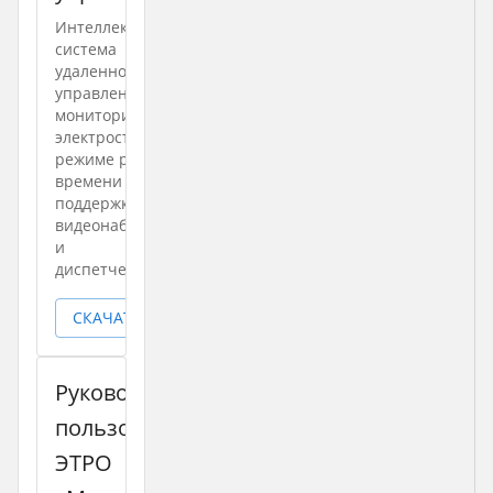
Интеллектуальная
система
удаленного
управления и
мониторинга
электростанций в
режиме реального
времени с
поддержкой
видеонаблюдения
и
диспетчеризации
СКАЧАТЬ
Руководство
пользователя
ЭТРО