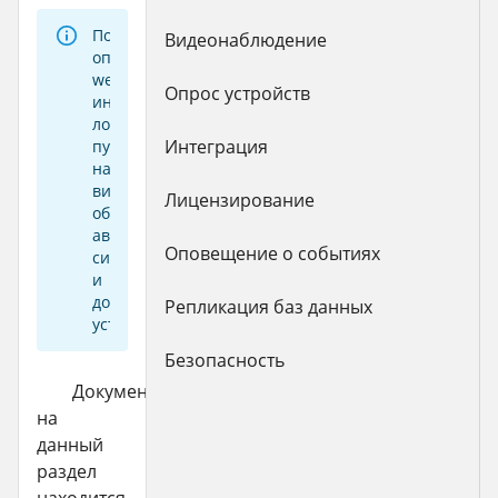
Подраздел
Видеонаблюдение
описывает
web-
Опрос устройств
интерфейс
локального
Интеграция
пункта,
настройку
визуализации,
Лицензирование
обработки
аварийных
Оповещение о событиях
сигналов
и
добавления
Репликация баз данных
устройств.
Безопасность
Документация
на
данный
раздел